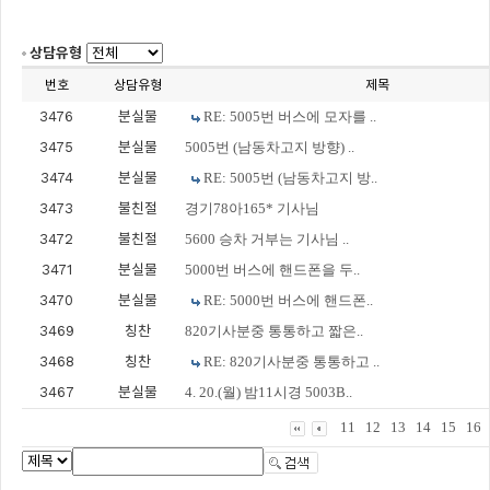
상담유형
번호
상담유형
제목
3476
분실물
RE: 5005번 버스에 모자를 ..
3475
분실물
5005번 (남동차고지 방향) ..
3474
분실물
RE: 5005번 (남동차고지 방..
3473
불친절
경기78아165* 기사님
3472
불친절
5600 승차 거부는 기사님 ..
3471
분실물
5000번 버스에 핸드폰을 두..
3470
분실물
RE: 5000번 버스에 핸드폰..
3469
칭찬
820기사분중 통통하고 짧은..
3468
칭찬
RE: 820기사분중 통통하고 ..
3467
분실물
4. 20.(월) 밤11시경 5003B..
11
12
13
14
15
16