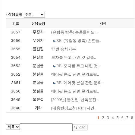
상담유형
번호
상담유형
제목
3657
무정차
(유림동 방축) 손흔들어도 ..
3656
무정차
RE: (유림동 방축) 손흔들..
3655
불친절
55번 승차거부
3654
분실물
모자를 두고 내린 것 같습..
3653
분실물
RE: 모자를 두고 내린 것 ..
3652
분실물
에어팟 분실 관련 문의드립..
3651
분실물
RE: 에어팟 분실 관련 문의..
3650
분실물
에어팟 분실 관련 문의드립..
3649
불친절
[5000번] 불친절, 난폭운전..
3648
기타
[내용변경요청] RE: [지연..
1
2
3
4
5
6
7
8