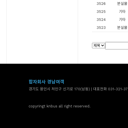
3526
분실물
3525
기타
3524
기타
3523
분실물
합자회사 경남여객
경기도 용인시 처인구 신기로 170(남동) | 대표전화 031-321-37
copyringt knbus all right reserved.